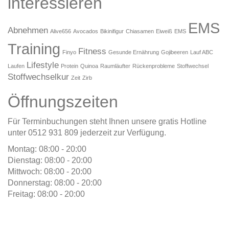
interessieren
EMS
Abnehmen
Alive656
Avocados
Bikinifigur
Chiasamen
Eiweiß
EMS
Training
Fitness
Finyo
Gesunde Ernährung
Gojibeeren
Lauf ABC
Lifestyle
Laufen
Protein
Quinoa
Raumläufter
Rückenprobleme
Stoffwechsel
Stoffwechselkur
Zeit
Zirb
Öffnungszeiten
Für Terminbuchungen steht Ihnen unsere gratis Hotline
unter 0512 931 809 jederzeit zur Verfügung.
Montag: 08:00 - 20:00
Dienstag: 08:00 - 20:00
Mittwoch: 08:00 - 20:00
Donnerstag: 08:00 - 20:00
Freitag: 08:00 - 20:00